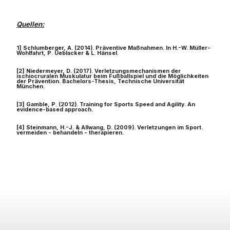
Quellen:
1] Schlumberger, A. (2014). Präventive Maßnahmen. In H.-W. Müller-
Wohlfahrt, P. Ueblacker & L. Hänsel.
[2] Niedermeyer, D. (2017). Verletzungsmechanismen der
ischiocruralen Muskulatur beim Fußballspiel und die Möglichkeiten
der Prävention. Bachelors-Thesis, Technische Universität
München.
[3] Gamble, P. (2012). Training for Sports Speed and Agility. An
evidence-based approach.
[4] Steinmann, H.-J. & Allwang, D. (2009). Verletzungen im Sport.
vermeiden - behandeln - therapieren.