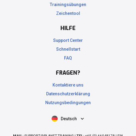
Trainingsübungen
Zeichentool
HILFE
Support Center
Schnellstart
FAQ
FRAGEN?
Kontaktiere uns
Datenschutzerklärung
Nutzungsbedingungen
Deutsch
MAIL:
SUPPORT@PLANET.TRAINING |
TEL:
+65 (0) 66048178 | EIN