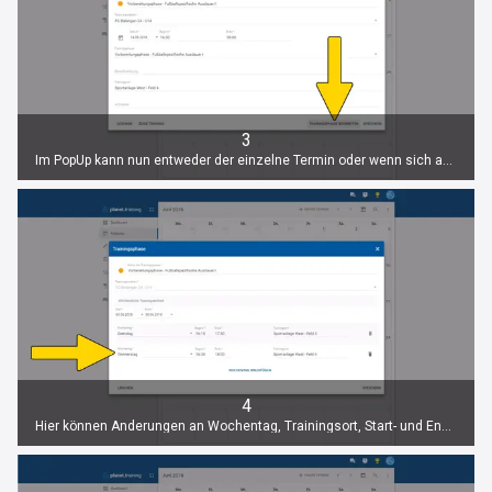
3
Im PopUp kann nun entweder der einzelne Termin oder wenn sich ab diesem Termin alle Einheiten der Phase verändern auch die Trainingsphase bearbeitet werden. Um die Termine der Phase zu ändern einfach auf “Trainingsphase bearbeiten” klicken.
4
Hier können Änderungen an Wochentag, Trainingsort, Start- und Endzeit eingetragen werden.